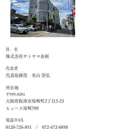
​社 名
​株式会社サトヤマ企画
​代表者
​代表取締役 里山 崇弘
​所在地
​〒599-0201
大阪府阪南市尾崎町2丁目3‐23
ヒュース尾崎709
​電話/FAX
0120-726-851
/
072-472-6850